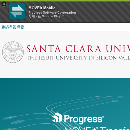
×
MOVEit Mobile
Progress Software Corporation
可用 - 在 Google Play 上
跳過重複導覽